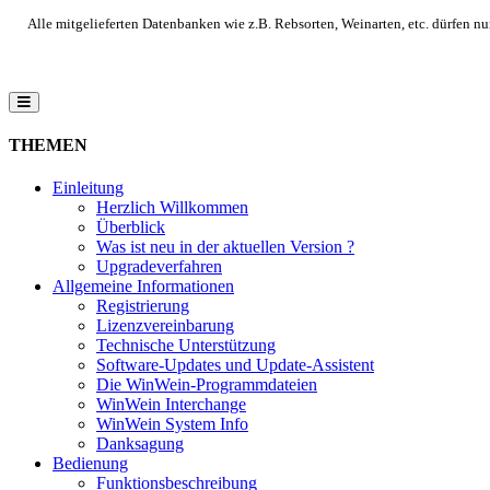
Alle mitgelieferten Datenbanken wie z.B. Rebsorten, Weinarten, etc. dürfen n
THEMEN
Einleitung
Herzlich Willkommen
Überblick
Was ist neu in der aktuellen Version ?
Upgradeverfahren
Allgemeine Informationen
Registrierung
Lizenzvereinbarung
Technische Unterstützung
Software-Updates und Update-Assistent
Die WinWein-Programmdateien
WinWein Interchange
WinWein System Info
Danksagung
Bedienung
Funktionsbeschreibung