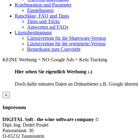
Konfiguration und Parameter
Einstellungen
Ratschläge, FAQ und Tipps
Tipps und Tricks
Antworten auf FAQs
Lizenzbestimmung
Lizenzvertrag für die Shareware-Version
Lizenzvertrag für die registrierte-Version
Bemerkung zum Copyright
KEINE Werbung = NO Google Ads = Kein Tracking
Hier sehen Sie eigentlich Werbung ;-)
Doch dafür müssten Daten an Drittanbieter z.B. Google übermitt
×
Impressum
DIGITAL Soft - the wine software company
©
Dipl.-Ing. Detlef Poulet
Panoramastr. 30
D-65232 Taunusstein