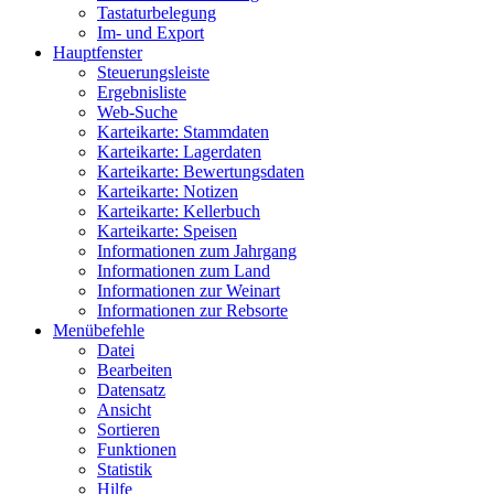
Tastaturbelegung
Im- und Export
Hauptfenster
Steuerungsleiste
Ergebnisliste
Web-Suche
Karteikarte: Stammdaten
Karteikarte: Lagerdaten
Karteikarte: Bewertungsdaten
Karteikarte: Notizen
Karteikarte: Kellerbuch
Karteikarte: Speisen
Informationen zum Jahrgang
Informationen zum Land
Informationen zur Weinart
Informationen zur Rebsorte
Menübefehle
Datei
Bearbeiten
Datensatz
Ansicht
Sortieren
Funktionen
Statistik
Hilfe