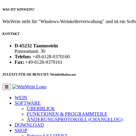
WAS IST WINWEIN?
WinWein steht für "Windows-Weinkellerverwaltung" und ist ein Sof
KONTAKT
D-65232 Taunusstein
Panoramastr. 30
Telefon:
+49-6128-9370160
Fax:
+49-6128-9370161
ZULETZT FÜR SIE BESUCHT: Weinliebhaber.net
WEIN
SOFTWARE
ÜBERBLICK
FUNKTIONEN & PROGRAMMTEILE
ÄNDERUNGSPROTOKOLL (CHANGELOG)
DOWNLOAD
SHOP
Release 6.6
LIZENZ