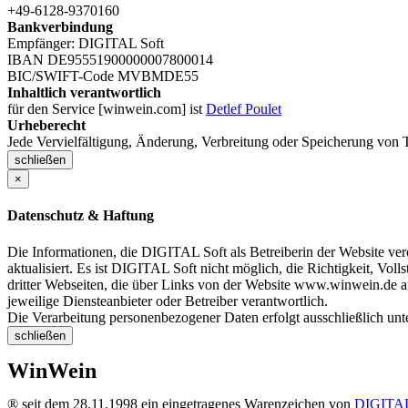
+49-6128-9370160
Bankverbindung
Empfänger: DIGITAL Soft
IBAN DE95551900000007800014
BIC/SWIFT-Code MVBMDE55
Inhaltlich verantwortlich
für den Service [winwein.com] ist
Detlef Poulet
Urheberecht
Jede Vervielfältigung, Änderung, Verbreitung oder Speicherung von T
schließen
×
Datenschutz & Haftung
Die Informationen, die DIGITAL Soft als Betreiberin der Website verö
aktualisiert. Es ist DIGITAL Soft nicht möglich, die Richtigkeit, Voll
dritter Webseiten, die über Links von der Website www.winwein.de ang
jeweilige Diensteanbieter oder Betreiber verantwortlich.
Die Verarbeitung personenbezogener Daten erfolgt ausschließlich un
schließen
WinWein
® seit dem 28.11.1998 ein eingetragenes Warenzeichen von
DIGITAL