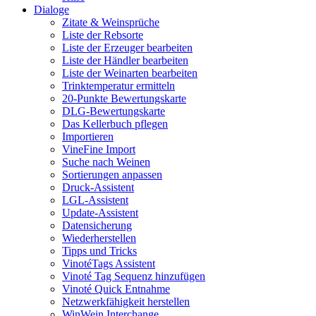
Dialoge
Zitate & Weinsprüche
Liste der Rebsorte
Liste der Erzeuger bearbeiten
Liste der Händler bearbeiten
Liste der Weinarten bearbeiten
Trinktemperatur ermitteln
20-Punkte Bewertungskarte
DLG-Bewertungskarte
Das Kellerbuch pflegen
Importieren
VineFine Import
Suche nach Weinen
Sortierungen anpassen
Druck-Assistent
LGL-Assistent
Update-Assistent
Datensicherung
Wiederherstellen
Tipps und Tricks
VinotéTags Assistent
Vinoté Tag Sequenz hinzufügen
Vinoté Quick Entnahme
Netzwerkfähigkeit herstellen
WinWein Interchange