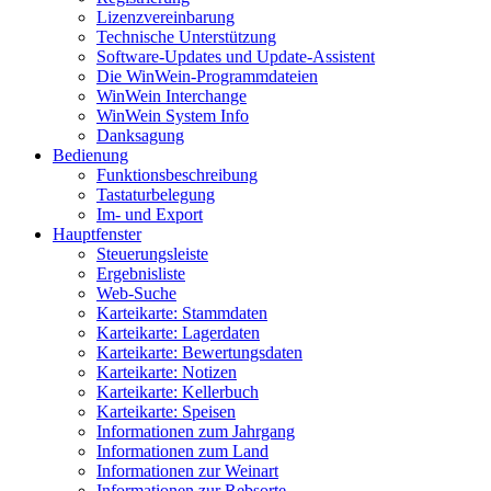
Lizenzvereinbarung
Technische Unterstützung
Software-Updates und Update-Assistent
Die WinWein-Programmdateien
WinWein Interchange
WinWein System Info
Danksagung
Bedienung
Funktionsbeschreibung
Tastaturbelegung
Im- und Export
Hauptfenster
Steuerungsleiste
Ergebnisliste
Web-Suche
Karteikarte: Stammdaten
Karteikarte: Lagerdaten
Karteikarte: Bewertungsdaten
Karteikarte: Notizen
Karteikarte: Kellerbuch
Karteikarte: Speisen
Informationen zum Jahrgang
Informationen zum Land
Informationen zur Weinart
Informationen zur Rebsorte