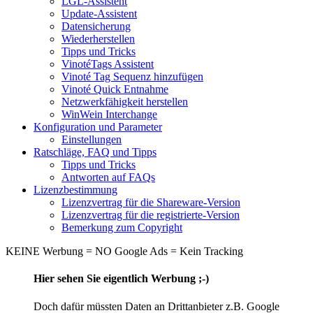
LGL-Assistent
Update-Assistent
Datensicherung
Wiederherstellen
Tipps und Tricks
VinotéTags Assistent
Vinoté Tag Sequenz hinzufügen
Vinoté Quick Entnahme
Netzwerkfähigkeit herstellen
WinWein Interchange
Konfiguration und Parameter
Einstellungen
Ratschläge, FAQ und Tipps
Tipps und Tricks
Antworten auf FAQs
Lizenzbestimmung
Lizenzvertrag für die Shareware-Version
Lizenzvertrag für die registrierte-Version
Bemerkung zum Copyright
KEINE Werbung = NO Google Ads = Kein Tracking
Hier sehen Sie eigentlich Werbung ;-)
Doch dafür müssten Daten an Drittanbieter z.B. Google