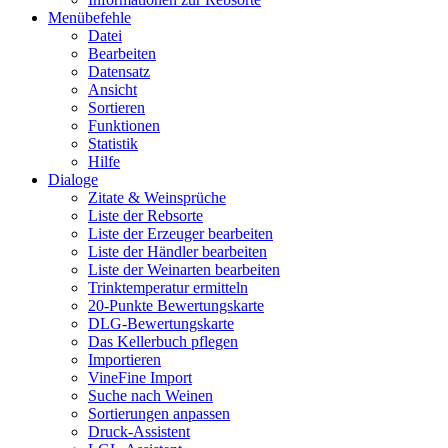
Menübefehle
Datei
Bearbeiten
Datensatz
Ansicht
Sortieren
Funktionen
Statistik
Hilfe
Dialoge
Zitate & Weinsprüche
Liste der Rebsorte
Liste der Erzeuger bearbeiten
Liste der Händler bearbeiten
Liste der Weinarten bearbeiten
Trinktemperatur ermitteln
20-Punkte Bewertungskarte
DLG-Bewertungskarte
Das Kellerbuch pflegen
Importieren
VineFine Import
Suche nach Weinen
Sortierungen anpassen
Druck-Assistent