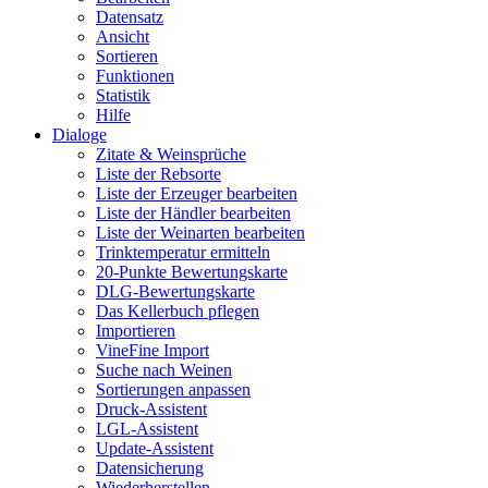
Datensatz
Ansicht
Sortieren
Funktionen
Statistik
Hilfe
Dialoge
Zitate & Weinsprüche
Liste der Rebsorte
Liste der Erzeuger bearbeiten
Liste der Händler bearbeiten
Liste der Weinarten bearbeiten
Trinktemperatur ermitteln
20-Punkte Bewertungskarte
DLG-Bewertungskarte
Das Kellerbuch pflegen
Importieren
VineFine Import
Suche nach Weinen
Sortierungen anpassen
Druck-Assistent
LGL-Assistent
Update-Assistent
Datensicherung
Wiederherstellen