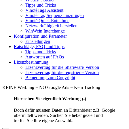
Tipps und Tricks
VinotéTags Assistent
Vinoté Tag Sequenz hinzufügen
Vinoté Quick Entnahme
Netzwerkfähigkeit herstellen
WinWein Interchange
Konfiguration und Parameter
Einstellungen
Ratschläge, FAQ und Tipps
Tipps und Tricks
Antworten auf FAQs
Lizenzbestimmung
Lizenzvertrag für die Shareware-Version
Lizenzvertrag für die registrierte-Version
Bemerkung zum Copyright
KEINE Werbung = NO Google Ads = Kein Tracking
Hier sehen Sie eigentlich Werbung ;-)
Doch dafür müssten Daten an Drittanbieter z.B. Google
übermittelt werden. Suchen Sie lieber gezielt und
treffen Sie Ihre eigene Auswahl...