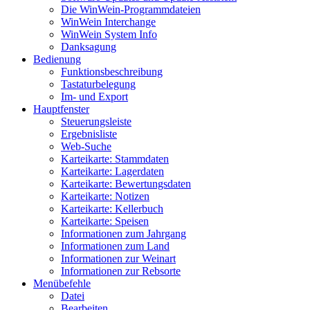
Die WinWein-Programmdateien
WinWein Interchange
WinWein System Info
Danksagung
Bedienung
Funktionsbeschreibung
Tastaturbelegung
Im- und Export
Hauptfenster
Steuerungsleiste
Ergebnisliste
Web-Suche
Karteikarte: Stammdaten
Karteikarte: Lagerdaten
Karteikarte: Bewertungsdaten
Karteikarte: Notizen
Karteikarte: Kellerbuch
Karteikarte: Speisen
Informationen zum Jahrgang
Informationen zum Land
Informationen zur Weinart
Informationen zur Rebsorte
Menübefehle
Datei
Bearbeiten