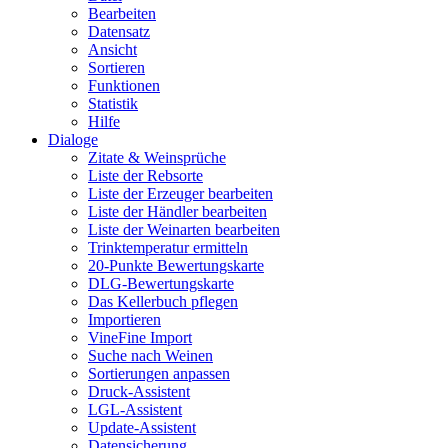
Bearbeiten
Datensatz
Ansicht
Sortieren
Funktionen
Statistik
Hilfe
Dialoge
Zitate & Weinsprüche
Liste der Rebsorte
Liste der Erzeuger bearbeiten
Liste der Händler bearbeiten
Liste der Weinarten bearbeiten
Trinktemperatur ermitteln
20-Punkte Bewertungskarte
DLG-Bewertungskarte
Das Kellerbuch pflegen
Importieren
VineFine Import
Suche nach Weinen
Sortierungen anpassen
Druck-Assistent
LGL-Assistent
Update-Assistent
Datensicherung