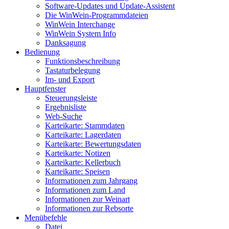
Software-Updates und Update-Assistent
Die WinWein-Programmdateien
WinWein Interchange
WinWein System Info
Danksagung
Bedienung
Funktionsbeschreibung
Tastaturbelegung
Im- und Export
Hauptfenster
Steuerungsleiste
Ergebnisliste
Web-Suche
Karteikarte: Stammdaten
Karteikarte: Lagerdaten
Karteikarte: Bewertungsdaten
Karteikarte: Notizen
Karteikarte: Kellerbuch
Karteikarte: Speisen
Informationen zum Jahrgang
Informationen zum Land
Informationen zur Weinart
Informationen zur Rebsorte
Menübefehle
Datei